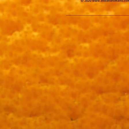
© 2020
www.biolandromano.co
+7
+6
+5