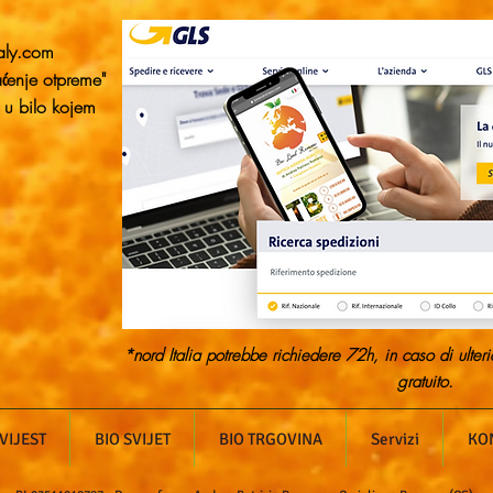
aly.com
aćenje otpreme"
e u bilo kojem
*nord Italia potrebbe richiedere 72h, in caso di ulteri
gratuito.
VIJEST
BIO SVIJET
BIO TRGOVINA
Servizi
KO