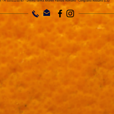
m
- PI 03511210787 - Drevna farma Andree Patrizio Romano - Corigliano Rossano (CS)