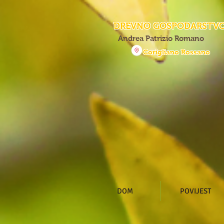
DREVNO GOSPODARSTV
Andrea Patrizio Romano
Corigliano Rossano
DOM
POVIJEST
Torna al catalogo