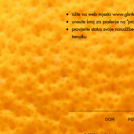
idite na web mjesto
www.gls-it
unesite broj za praćenje na "pr
provjerite status svoje narudžb
trenutku
DOM
PO